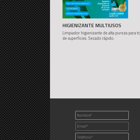
HIGIENIZANTE MULTIUSOS
Limpiador higienizante de alta pureza para t
de superficies. Secado rápido.