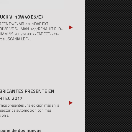
UCK VI 10W40 E5/E7
4ACEA E5/E7MB 228.5DAF EXT.
OLVO VDS-3MAN 3277RENAULT RLD-
UMMINS 20076/20077CAT ECF-2/1-
ype 3SCANIA LDF-3
BRICANTES PRESENTE EN
RTEC 2017
 presentes una edición más en la
l sector de automoción con más
sión a
[...]
spone de dos nuevas