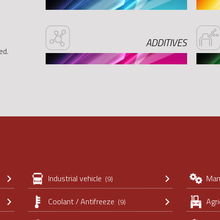
ADDITIVES
ied
.
Industrial vehicle
Man
(9)
Coolant / Antifreeze
Agri
(9)