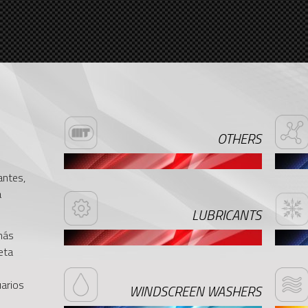
OTHERS
antes,
a
LUBRICANTS
más
eta
uarios
WINDSCREEN WASHERS