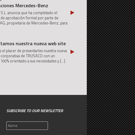
aciones Mercedes-Benz
 S.L. anuncia que ha completado el
 de aprobación formal por parte de
 AG, propietaria de Mercedes-Benz, para
ntamos nuestra nueva web site
el placer de presentarles nuestra nueva
e corporativa de TRUSACO con un
 100% orientado a sus necesidades y
[...]
SUBSCRIBE TO OUR NEWSLETTER