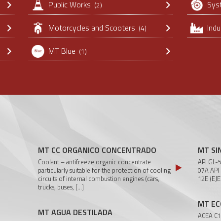
Public Works
Sys
(2)
Motorcycles and Scooters
Ind
(4)
MT Blue
(1)
MT CC ORGANICO CONCENTRADO
MT SI
Coolant – antifreeze organic concentrate
API GL-
particularly suitable for the protection of cooling
07A API
circuits of internal combustion engines (cars,
12E (EJ
trucks, buses,
[...]
MT EC
MT AGUA DESTILADA
ACEA C