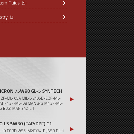
tem Fluids
(5)
ustry
(2)
NCRON 75W90 GL-5 SYNTECH
5 ZF-ML- 05A MIL-L-2105D-E ZF-ML-
 MT-1 ZF-ML- 08 MAN 342 M1 ZF-ML-
ES BUS) MAN 342
[...]
O LS 5W30 (FAP/DPF) C1
1-10 FORD WSS-M2C934-B JASO DL-1