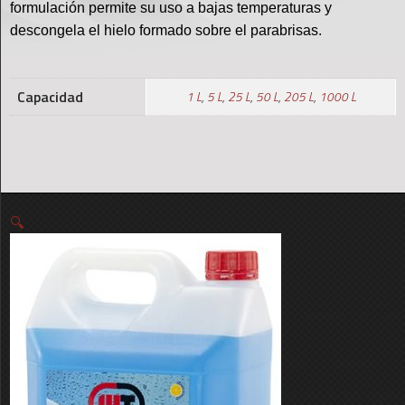
formulación permite su uso a bajas temperaturas y
descongela el hielo formado sobre el parabrisas.
Capacidad
1 L
,
5 L
,
25 L
,
50 L
,
205 L
,
1000 L
🔍