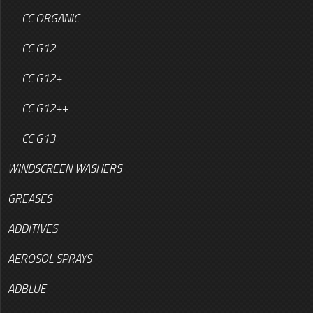
CC ORGANIC
CC G12
CC G12+
CC G12++
CC G13
WINDSCREEN WASHERS
GREASES
ADDITIVES
AEROSOL SPRAYS
ADBLUE