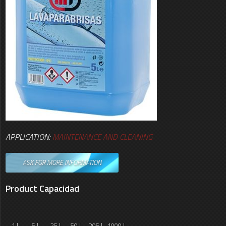
APPLICATION:
MAINTENANCE AND CLEANING
ASK FOR MORE INFORMATION
Product Capacidad
1 L
5 L
25 L
50 L
205 L
1000 L