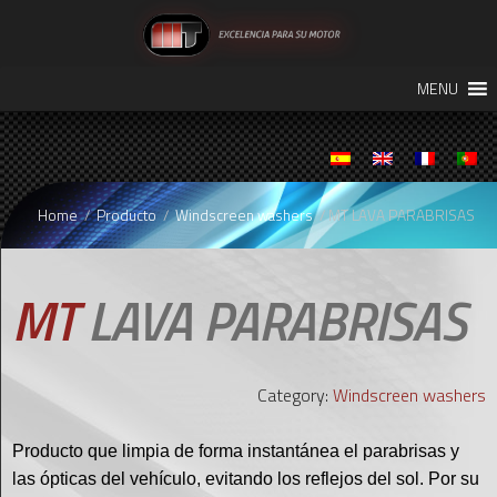
SKIP
MENU
TO
CONTENT
Home
/
Producto
/
Windscreen washers
/ MT LAVA PARABRISAS
MT
LAVA PARABRISAS
Category:
Windscreen washers
Producto que limpia de forma instantánea el parabrisas y
las ópticas del vehículo, evitando los reflejos del sol. Por su