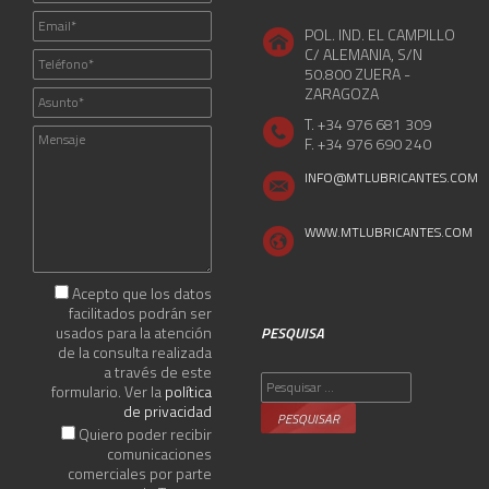
POL. IND. EL CAMPILLO
C/ ALEMANIA, S/N
50.800 ZUERA -
ZARAGOZA
T. +34 976 681 309
F. +34 976 690 240
INFO@MTLUBRICANTES.COM
WWW.MTLUBRICANTES.COM
Acepto que los datos
facilitados podrán ser
usados para la atención
PESQUISA
de la consulta realizada
a través de este
Pesquisar
formulario. Ver la
política
por:
de privacidad
Quiero poder recibir
comunicaciones
comerciales por parte