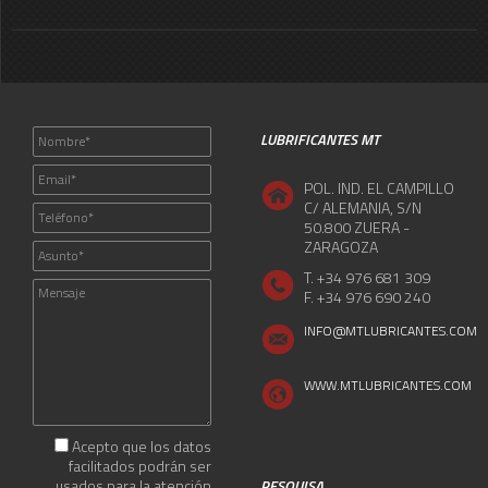
LUBRIFICANTES MT
POL. IND. EL CAMPILLO
C/ ALEMANIA, S/N
50.800 ZUERA -
ZARAGOZA
T. +34 976 681 309
F. +34 976 690 240
INFO@MTLUBRICANTES.COM
WWW.MTLUBRICANTES.COM
Acepto que los datos
facilitados podrán ser
usados para la atención
PESQUISA