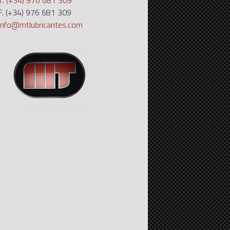
T. (+34) 976 681 309
F. (+34) 976 681 309
info@mtlubricantes.com