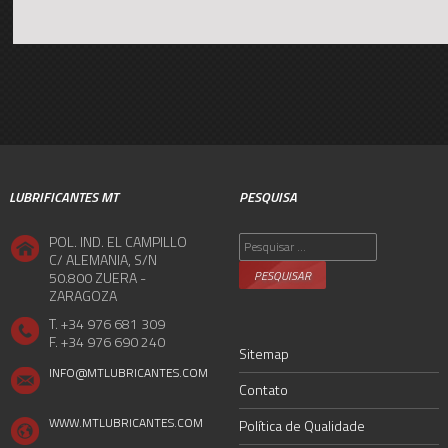
LUBRIFICANTES MT
PESQUISA
Pesquisar
POL. IND. EL CAMPILLO
por:
C/ ALEMANIA, S/N
50.800 ZUERA -
ZARAGOZA
T. +34 976 681 309
F. +34 976 690 240
Sitemap
INFO@MTLUBRICANTES.COM
Contato
WWW.MTLUBRICANTES.COM
Política de Qualidade