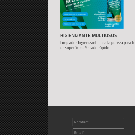
HIGIENIZANTE MULTIUSOS
Limpiador higienizante de alta pureza para t
de superficies. Secado rápido.