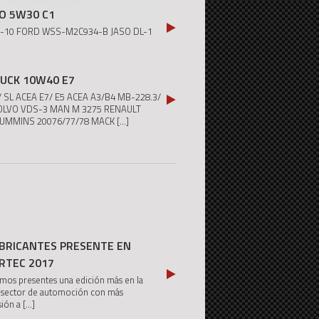
O 5W30 C1
1-10 FORD WSS-M2C934-B JASO DL-1
UCK 10W40 E7
4/ SL ACEA E7/ E5 ACEA A3/B4 MB-228.3/
VOLVO VDS-3 MAN M 3275 RENAULT
CUMMINS 20076/77/78 MACK
[...]
BRICANTES PRESENTE EN
RTEC 2017
 presentes una edición más en la
l sector de automoción con más
sión a
[...]