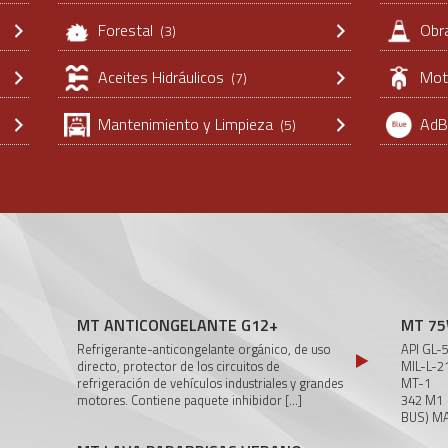
Forestal
Obr
(3)
Aceites Hidráulicos
Mot
(7)
Mantenimiento y Limpieza
AdB
(5)
MT ANTICONGELANTE G12+
MT 75
Refrigerante-anticongelante orgánico, de uso
API
directo, protector de los circuitos de
MIL-
refrigeración de vehículos industriales y grandes
MT-
motores. Contiene paquete inhibidor
[...]
342 
BUS) M