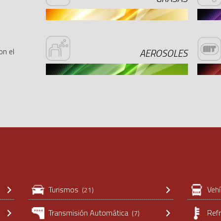
on el
AEROSOLES
Turismos
Vehí
(21)
Transmisión Automática
Refr
(7)