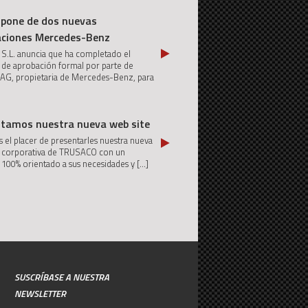
spone de dos nuevas
aciones Mercedes-Benz
 S.L. anuncia que ha completado el
 de aprobación formal por parte de
 AG, propietaria de Mercedes-Benz, para
ntamos nuestra nueva web site
el placer de presentarles nuestra nueva
e corporativa de TRUSACO con un
 100% orientado a sus necesidades y
[...]
SUSCRÍBASE A NUESTRA
NEWSLETTER