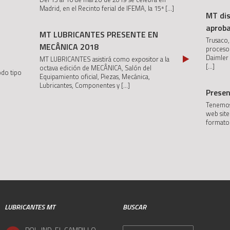
Madrid, en el Recinto ferial de IFEMA, la 15ª
[...]
MT di
aprob
MT LUBRICANTES PRESENTE EN
Trusaco,
MECÂNICA 2018
proceso
Daimler
MT LUBRICANTES asistirá como expositor a la
[...]
octava edición de MECÂNICA, Salón del
odo tipo
Equipamiento oficial, Piezas, Mecánica,
Lubricantes, Componentes y
[...]
Prese
Tenemos 
web sit
formato
LUBRICANTES MT
BUSCAR
Buscar:
POL. IND. EL CAMPILLO