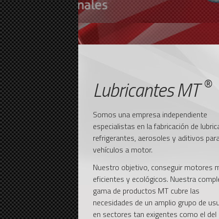
®
Lubricantes MT
Somos una empresa independiente
especialistas en la fabricación de lubric
refrigerantes, aerosoles y aditivos par
vehículos a motor.
Nuestro objetivo, conseguir motores 
eficientes y ecológicos. Nuestra compl
gama de productos MT cubre las
necesidades de un amplio grupo de us
en sectores tan exigentes como el del