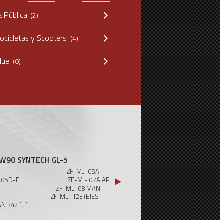
a Pública
(2)
ocicletas y Scooters
(4)
lue
(0)
W90 SYNTECH GL-5
 GL-5 ZF-ML- 05A
L-2105D-E ZF-ML- 07A API
1 ZF-ML- 08 MAN
M1 ZF-ML- 12E (EJES
AN 342
[...]