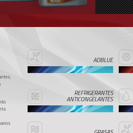
ADBLUE
antes,
a
REFRIGERANTES
ANTICONGELANTES
más
eta
uarios
GRASAS