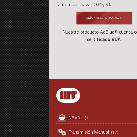
automóvil, naval, O.P y V.I.
MÁS SOBRE NOSOTROS
Nuestro producto AdBlue®
cuenta c
certificado VDA
.
NAVAL
(1)
Transmisión Manual
(17)