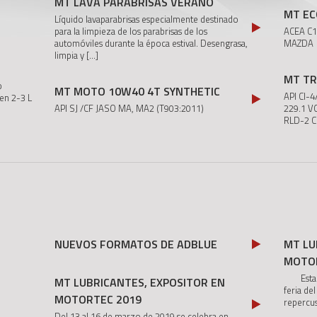
MT LAVA PARABRISAS VERANO
MT EC
Líquido lavaparabrisas especialmente destinado
para la limpieza de los parabrisas de los
ACEA C
automóviles durante la época estival. Desengrasa,
MAZDA
limpia y
[...]
MT TR
o
MT MOTO 10W40 4T SYNTHETIC
API CI-
 en 2-3 L
API SJ /CF JASO MA, MA2 (T903:2011)
229.1 
RLD-2 
NUEVOS FORMATOS DE ADBLUE
MT LU
MOTO
Estamos
MT LUBRICANTES, EXPOSITOR EN
feria de
MOTORTEC 2019
repercu
Del 13 al 16 de marzo de 2019 se celebra en