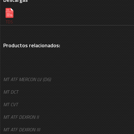
TDS
Productos relacionados:
MT ATF MERCON LV (D6)
MT DCT
MT CVT
MT ATF DEXRON II
MT ATF DEXRON III