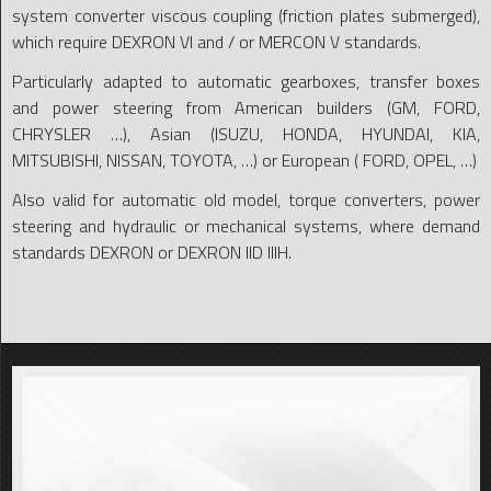
system converter viscous coupling (friction plates submerged),
which require DEXRON VI and / or MERCON V standards.
Particularly adapted to automatic gearboxes, transfer boxes
and power steering from American builders (GM, FORD,
CHRYSLER …), Asian (ISUZU, HONDA, HYUNDAI, KIA,
MITSUBISHI, NISSAN, TOYOTA, …) or European ( FORD, OPEL, …)
Also valid for automatic old model, torque converters, power
steering and hydraulic or mechanical systems, where demand
standards DEXRON or DEXRON IID IIIH.