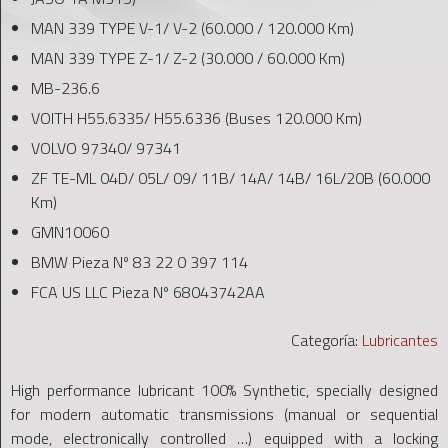
MAN 339 TYPE V-1/ V-2 (60.000 / 120.000 Km)
MAN 339 TYPE Z-1/ Z-2 (30.000 / 60.000 Km)
MB-236.6
VOITH H55.6335/ H55.6336 (Buses 120.000 Km)
VOLVO 97340/ 97341
ZF TE-ML 04D/ 05L/ 09/ 11B/ 14A/ 14B/ 16L/20B (60.000
Km)
GMN10060
BMW Pieza Nº 83 22 0 397 114
FCA US LLC Pieza Nº 68043742AA
Categoría:
Lubricantes
High performance lubricant 100% Synthetic, specially designed
for modern automatic transmissions (manual or sequential
mode, electronically controlled …) equipped with a locking