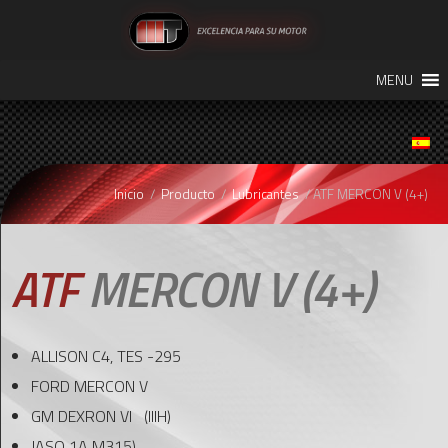
SALTAR
MENU
AL
CONTENIDO
Inicio
/
Producto
/
Lubricantes
/ ATF MERCON V (4+)
ATF
MERCON V (4+)
ALLISON C4, TES -295
FORD MERCON V
GM DEXRON VI (IIIH)
JASO 1A M315)