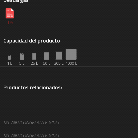
TDS
Capacidad del producto
1 L
5 L
25 L
50 L
205 L
1000 L
Productos relacionados:
MT ANTICONGELANTE G12++
MT ANTICONGELANTE G12+