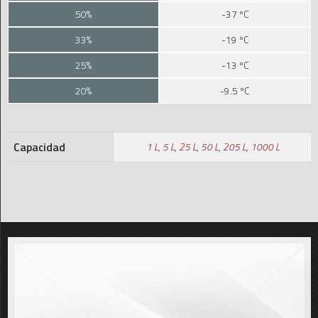
50%
-37 ºC
33%
-19 ºC
25%
-13 ºC
20%
-9.5 ºC
Capacidad
1 L
,
5 L
,
25 L
,
50 L
,
205 L
,
1000 L